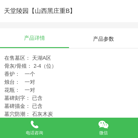
天堂陵园【山西黑庄重B】
产品详情
产品参数
在售墓区： 天湖A区
骨灰/骨殖： 2-4（位）
香炉： 一个
烛台： 一对
花瓶： 一对
墓碑刻字： 已含
墓碑描金： 已含
墓穴防潮： 石灰木炭
刻花刻福： 有
墓联刻字： 无
电话咨询
微信